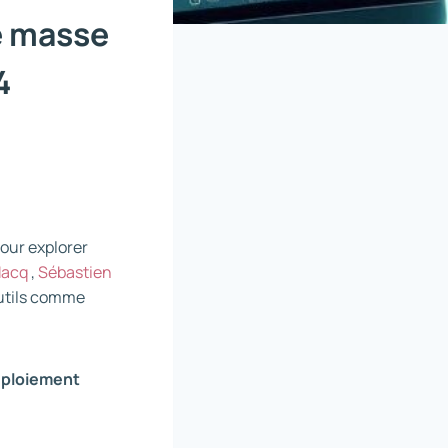
de masse
4
our explorer
Macq
,
Sébastien
outils comme
déploiement