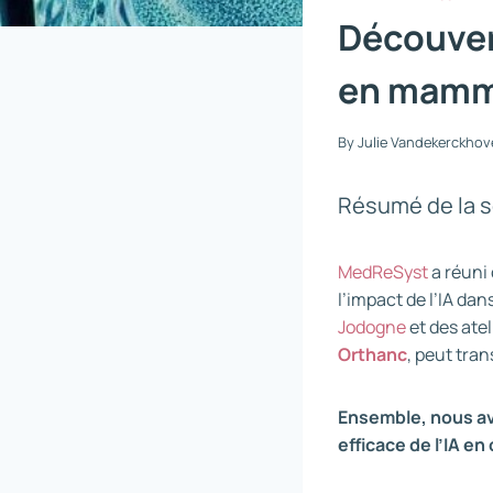
Découvert
en mamm
By
Julie Vandekerckhov
Résumé de la 
MedReSyst
a réuni
l’impact de l’IA da
Jodogne
et des ate
Orthanc
, peut tra
Ensemble, nous avo
efficace de l’IA en 