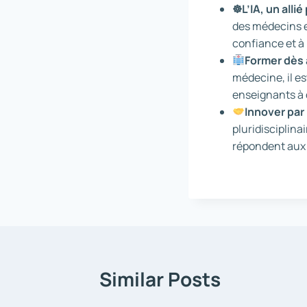
☸
︎L’IA, un all
des médecins e
confiance et à l
Former dès 
médecine, il es
enseignants à 
Innover par 
pluridisciplina
répondent aux b
Similar Posts