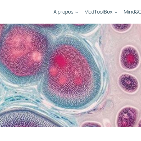
A propos
MedToolBox
Mind&C