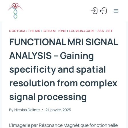
Skip
to
content
DOCTORAL THESIS
|
ICTEAM
|
IONS
|
LOUVAIN4CARE
|
SSS
|
SST
FUNCTIONAL MRI SIGNAL
ANALYSIS – Gaining
specificity and spatial
resolution from complex
signal processing
By
Nicolas Delinte
21 janvier, 2025
L’Imagerie par Résonance Magnétique fonctionnelle