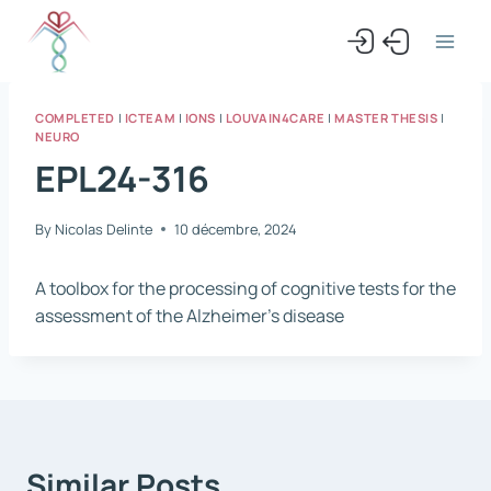
Skip
to
content
COMPLETED
|
ICTEAM
|
IONS
|
LOUVAIN4CARE
|
MASTER THESIS
|
NEURO
EPL24-316
By
Nicolas Delinte
10 décembre, 2024
A toolbox for the processing of cognitive tests for the
assessment of the Alzheimer’s disease
Similar Posts